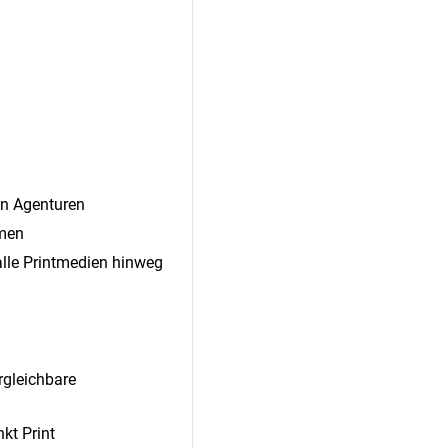
en Agenturen
hmen
alle Printmedien hinweg
rgleichbare
kt Print